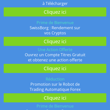
à Télécharger
Cliquez ici
Prime de Bienvenue
SwissBorg : Rendement sur
vos Cryptos
Cliquez ici
Une Action Offerte
Ouvrez un Compte Titres Gratuit
et obtenez une action offerte
Cliquez ici
Réduction
Promotion sur le Robot de
Trading Automatique Forex
Cliquez ici
Prime de Bienvenue