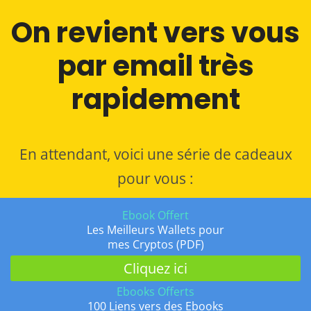
On revient vers vous
par email très
rapidement
En attendant, voici une série de cadeaux
pour vous :
Ebook Offert
Les Meilleurs Wallets pour
mes Cryptos (PDF)
Cliquez ici
Ebooks Offerts
100 Liens vers des Ebooks