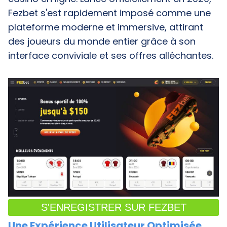
Fezbet s'est rapidement imposé comme une
plateforme moderne et immersive, attirant
des joueurs du monde entier grâce à son
interface conviviale et ses offres alléchantes.
S'ENREGISTRER SUR FEZBET
Une Expérience Utilisateur Optimisée