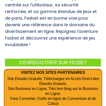
centrée sur l'utilisateur, sa sécurité
renforcée, et sa gamme étendue de jeux et
de paris, Fezbet est en bonne voie pour
devenir une référence dans le domaine du
divertissement en ligne. Rejoignez l'aventure
Fezbet et découvrez une expérience de jeu
inoubliable !
S'ENREGISTRER SUR FEZBET
VISITEZ NOS SITES PARTENAIRES
Site Ebooks Gratuits, Téléchargez en Accès Direct des
Ebooks Gratuits.
Site Business en Ligne, Très bon blog sur le Business
en Ligne.
Free Converter, Outils en ligne de Conversion et de
Calcul